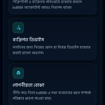
শক্তিশালী ও ব্যক্তিগত পাসওয়ার্ড ব্যবহার করলে
bd888 অ্যাকাউন্ট আরও নিরাপদ থাকে।
ব্যক্তিগত ডিভাইস
লগইনের জন্য নিজের ফোন বা বিশ্বস্ত ডিভাইস ব্যবহার
করাই ভালো অভ্যাস।
গোপনীয়তা বোঝা
নীতি পড়ে নিলে bd888-এ তথ্য ব্যবহারের ধরন সম্পর্কে
পরিষ্কার ধারণা পাওয়া যায়।