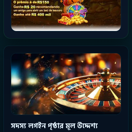
সদস্য লগইন পৃষ্ঠার মূল উদ্দেশ্য